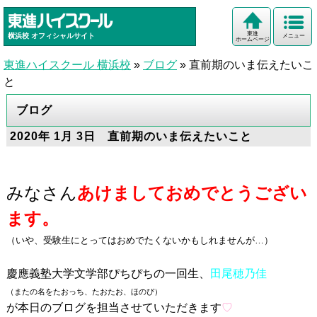
東進
横浜校
オフィシャルサイト
メニュー
ホームページ
東進ハイスクール 横浜校
»
ブログ
»
直前期のいま伝えたいこ
と
ブログ
2020年 1月 3日 直前期のいま伝えたいこと
みなさん
あけましておめでとうござい
ます。
（いや、受験生にとってはおめでたくないかもしれませんが…）
慶應義塾大学文学部ぴちぴちの一回生、
田尾穂乃佳
（またの名をたおっち、たおたお、ほのぴ）
が本日のブログを担当させていただきます
♡