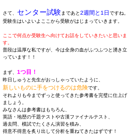
センター試験
2週間と1日
さて、
まであと
ですね。
受験生はいよいよここから受験がはじまっていきます。
ここで何点か受験生へ向けてお話をしていきたいと思いま
す。
普段は温厚な私ですが、今は全身の血がふつふつと湧き立
っています！！
1つ目！
まず、
昨日しゅうと先生がおっしゃっていたように、
新しいものに手をつけるのは危険
です。
それよりも今までずっと使ってきた参考書を完璧に仕上げ
ましょう。
みなさんは参考書はもちろん、
英語・地歴の千題テストや古漢ファイナルテスト、
過去問、模試でたくさん演習を積み、
得意不得意を炙り出して分析を重ねてきたはずです！