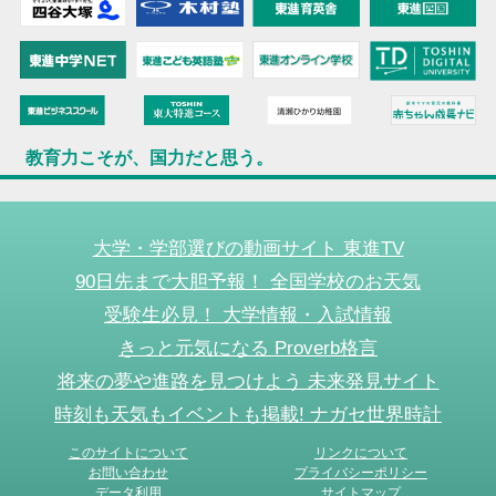
教育力こそが、国力だと思う。
大学・学部選びの動画サイト 東進TV
90日先まで大胆予報！ 全国学校のお天気
受験生必見！ 大学情報・入試情報
きっと元気になる Proverb格言
将来の夢や進路を見つけよう 未来発見サイト
時刻も天気もイベントも掲載! ナガセ世界時計
このサイトについて
リンクについて
お問い合わせ
プライバシーポリシー
データ利用
サイトマップ