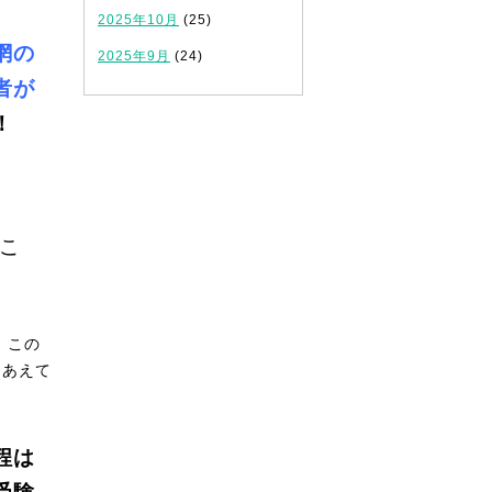
2025年10月
(25)
網の
2025年9月
(24)
者が
！
こ
、この
めあえて
程は