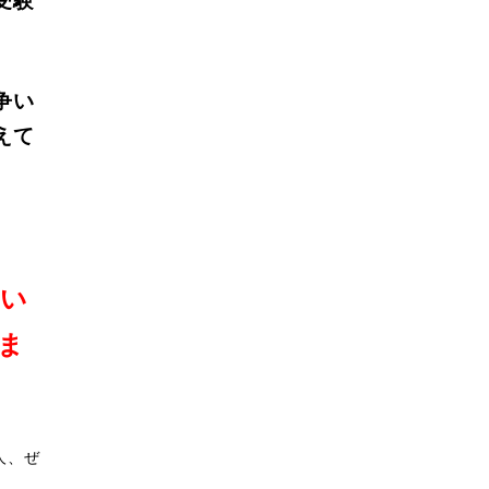
受験
争い
えて
がい
ま
人、ぜ