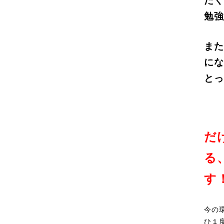
たく
勉強
また
にな
とっ
だ
る
す
今の
ひ１