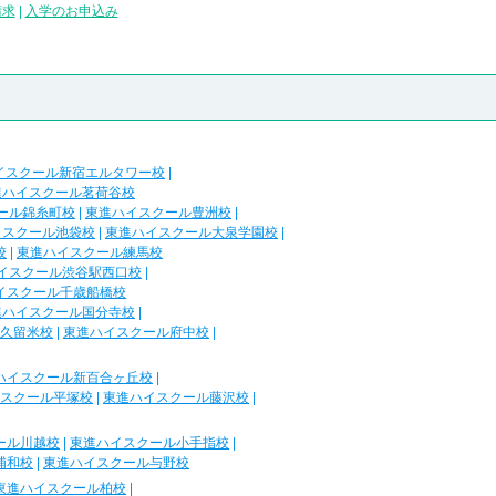
請求
|
入学のお申込み
イスクール新宿エルタワー校
|
進ハイスクール茗荷谷校
ール錦糸町校
|
東進ハイスクール豊洲校
|
イスクール池袋校
|
東進ハイスクール大泉学園校
|
校
|
東進ハイスクール練馬校
イスクール渋谷駅西口校
|
イスクール千歳船橋校
進ハイスクール国分寺校
|
久留米校
|
東進ハイスクール府中校
|
ハイスクール新百合ヶ丘校
|
スクール平塚校
|
東進ハイスクール藤沢校
|
ール川越校
|
東進ハイスクール小手指校
|
浦和校
|
東進ハイスクール与野校
東進ハイスクール柏校
|