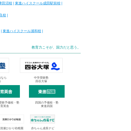
津田沼校
|
東進ハイスクール成田駅前校
|
良校
|
|
東進ハイスクール浦和校
|
教育力こそが、国力だと思う。
抜なら
中学受験塾
塾
四谷大塚
受験予備校・塾
四国の予備校・塾
進育英舎
東進四国
清瀬ひかり幼稚園
赤ちゃん成長ナビ