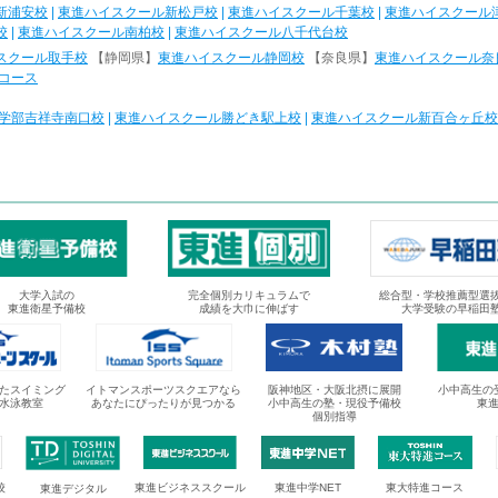
新浦安校
|
東進ハイスクール新松戸校
|
東進ハイスクール千葉校
|
東進ハイスクール
校
|
東進ハイスクール南柏校
|
東進ハイスクール八千代台校
スクール取手校
【静岡県】
東進ハイスクール静岡校
【奈良県】
東進ハイスクール奈
コース
学部吉祥寺南口校
|
東進ハイスクール勝どき駅上校
|
東進ハイスクール新百合ヶ丘校
大学入試の
完全個別カリキュラムで
総合型・学校推薦型選
東進衛星予備校
成績を大巾に伸ばす
大学受験の早稲田
たスイミング
イトマンスポーツスクエアなら
阪神地区・大阪北摂に展開
小中高生の
水泳教室
あなたにぴったりが見つかる
小中高生の塾・現役予備校
東
個別指導
校
東進ビジネススクール
東進中学NET
東大特進コース
東進デジタル