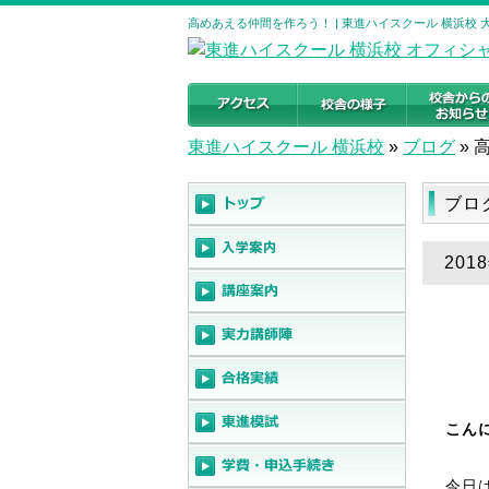
高めあえる仲間を作ろう！ | 東進ハイスクール 横浜校
東進ハイスクール 横浜校
»
ブログ
»
ブロ
20
こん
今日