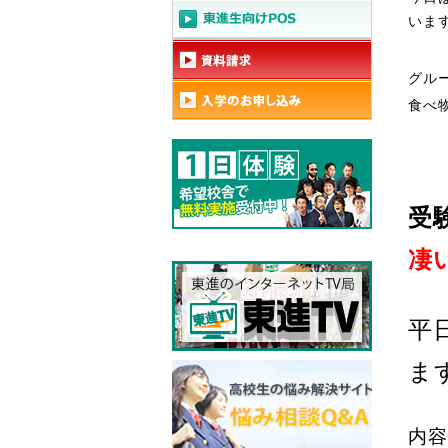
いま
グル
食べ
受
凄
平
ま
内容