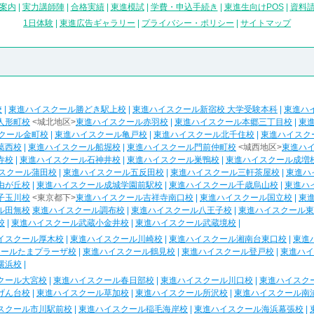
案内
|
実力講師陣
|
合格実績
|
東進模試
|
学費・申込手続き
|
東進生向けPOS
|
資料
1日体験
|
東進広告ギャラリー
|
プライバシー・ポリシー
|
サイトマップ
校
|
東進ハイスクール勝どき駅上校
|
東進ハイスクール新宿校 大学受験本科
|
東進ハ
人形町校
<城北地区>
東進ハイスクール赤羽校
|
東進ハイスクール本郷三丁目校
|
東
クール金町校
|
東進ハイスクール亀戸校
|
東進ハイスクール北千住校
|
東進ハイスク
葛西校
|
東進ハイスクール船堀校
|
東進ハイスクール門前仲町校
<城西地区>
東進ハ
寺校
|
東進ハイスクール石神井校
|
東進ハイスクール巣鴨校
|
東進ハイスクール成増
スクール蒲田校
|
東進ハイスクール五反田校
|
東進ハイスクール三軒茶屋校
|
東進ハ
由が丘校
|
東進ハイスクール成城学園前駅校
|
東進ハイスクール千歳烏山校
|
東進ハ
子玉川校
<東京都下>
東進ハイスクール吉祥寺南口校
|
東進ハイスクール国立校
|
東
ル田無校
東進ハイスクール調布校
|
東進ハイスクール八王子校
|
東進ハイスクール東
校
|
東進ハイスクール武蔵小金井校
|
東進ハイスクール武蔵境校
|
イスクール厚木校
|
東進ハイスクール川崎校
|
東進ハイスクール湘南台東口校
|
東進
クールたまプラーザ校
|
東進ハイスクール鶴見校
|
東進ハイスクール登戸校
|
東進ハイ
横浜校
|
クール大宮校
|
東進ハイスクール春日部校
|
東進ハイスクール川口校
|
東進ハイスク
げん台校
|
東進ハイスクール草加校
|
東進ハイスクール所沢校
|
東進ハイスクール南
スクール市川駅前校
|
東進ハイスクール稲毛海岸校
|
東進ハイスクール海浜幕張校
|