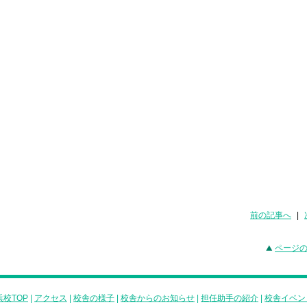
前の記事へ
|
ページ
校TOP
|
アクセス
|
校舎の様子
|
校舎からのお知らせ
|
担任助手の紹介
|
校舎イベン