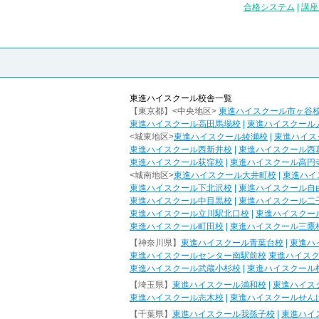
合格システム
|
講座
東進ハイスクール校舎一覧
【東京都】<中央地区>
東進ハイスクール市ヶ谷
東進ハイスクール高田馬場校
|
東進ハイスクール
<城東地区>
東進ハイスクール綾瀬校
|
東進ハイス
東進ハイスクール西新井校
|
東進ハイスクール西
東進ハイスクール荻窪校
|
東進ハイスクール高円
<城南地区>
東進ハイスクール大井町校
|
東進ハイ
東進ハイスクール下北沢校
|
東進ハイスクール自
東進ハイスクール中目黒校
|
東進ハイスクール二
東進ハイスクール立川駅北口校
|
東進ハイスクー
東進ハイスクール町田校
|
東進ハイスクール三鷹
【神奈川県】
東進ハイスクール青葉台校
|
東進ハ
東進ハイスクールセンター南駅前校
東進ハイス
東進ハイスクール武蔵小杉校
|
東進ハイスクール
【埼玉県】
東進ハイスクール浦和校
|
東進ハイス
東進ハイスクール志木校
|
東進ハイスクールせん
【千葉県】
東進ハイスクール我孫子校
|
東進ハイ