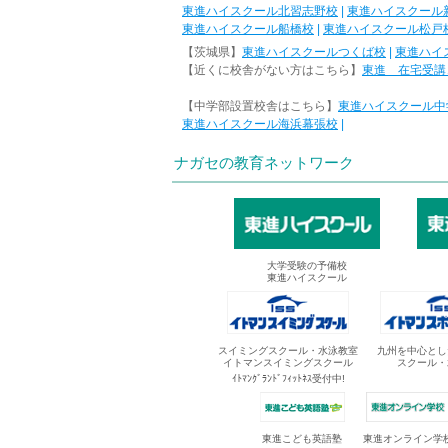
東進ハイスクール北習志野校
|
東進ハイスクール
東進ハイスクール船橋校
|
東進ハイスクール松戸
【茨城県】
東進ハイスクールつくば校
|
東進ハイ
【近くに校舎がない方はこちら】
東進 在宅受講
【中学部設置校舎はこちら】
東進ハイスクール中
東進ハイスクール海浜幕張校
|
ナガセの教育ネットワーク
大学受験の予備校
東進ハイスクール
スイミングスクール・水泳教室
九州を中心とし
イトマンスイミングスクール
スクール・
ｲﾄﾏﾝｸﾞﾗﾝﾄﾞﾌｨｯﾄﾈｽ受付中!
東進オンライン学
東進こども英語塾