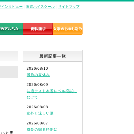
長インタビュー
|
東進ハイスクール
|
サイトマップ
最新記事一覧
2026/08/10
勝負の夏休み
2026/08/09
共通テスト本番レベル模試に
むけて
2026/08/08
意外と涼しい夏
2026/08/07
風鈴の鳴る時期に
たいと思