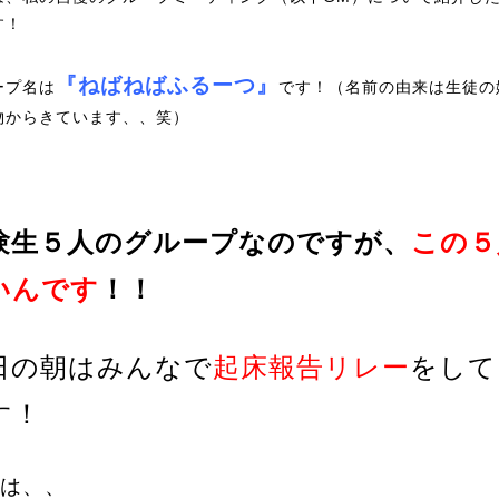
す！
『ねばねばふるーつ』
ープ名は
です！（名前の由来は生徒の
物からきています、、笑）
験生５人のグループなのですが、
この５
いんです
！！
日の朝はみんなで
起床報告リレー
をして
す！
は、、