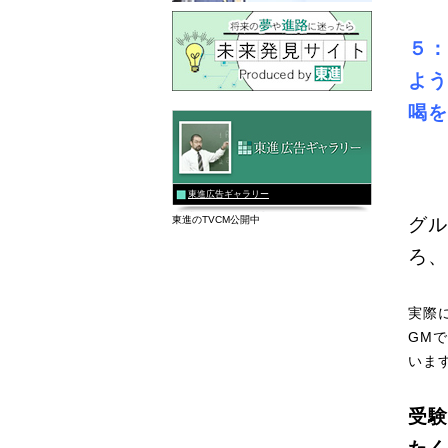
５：
よう
喝を
東進広告ギャラリー
東進のTVCM公開中
グル
ろ、
実際
GM
いま
受験