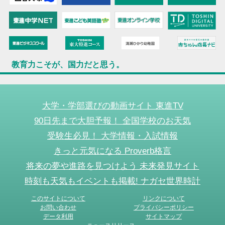
教育力こそが、国力だと思う。
大学・学部選びの動画サイト 東進TV
90日先まで大胆予報！ 全国学校のお天気
受験生必見！ 大学情報・入試情報
きっと元気になる Proverb格言
将来の夢や進路を見つけよう 未来発見サイト
時刻も天気もイベントも掲載! ナガセ世界時計
このサイトについて
リンクについて
お問い合わせ
プライバシーポリシー
データ利用
サイトマップ