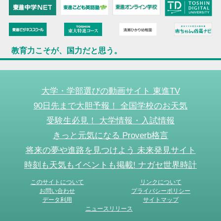
教育力こそが、国力だと思う。
大学・学部選びの動画サイト 東進TV
90日先まで大胆予報！ 全国学校のお天気
受験生必見！ 大学情報・入試情報
きっと元気になる Proverb格言
将来の夢や進路を見つけよう 未来発見サイト
時刻も天気もイベントも掲載! ナガセ世界時計
このサイトについて
リンクについて
お問い合わせ
プライバシーポリシー
データ利用
サイトマップ
ニュースリリース