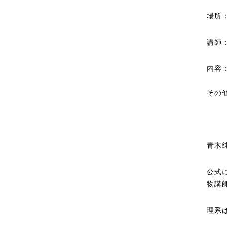
場所：
講師
内容
その
青木
公式
物講
理系