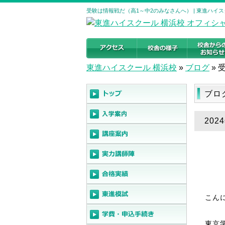
受験は情報戦だ（高1～中2のみなさんへ） | 東進ハイ
東進ハイスクール 横浜校
»
ブログ
»
ブロ
20
こん
東京