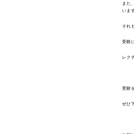
また
いま
それ
受験
レク
受験
ぜひ