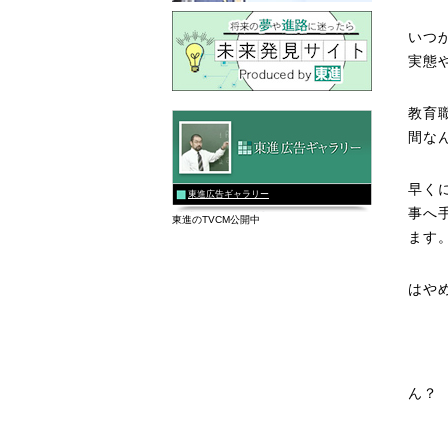
いつ
実態
教育
間な
早く
東進広告ギャラリー
事へ
東進のTVCM公開中
ます
はや
ん？