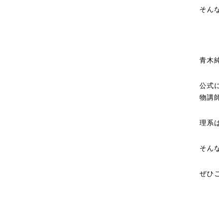
そん
青木
公式
物講
理系
そん
ぜひ