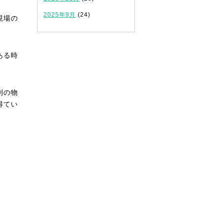
2025年9月
(24)
現場の
ある時
別の物
得てい