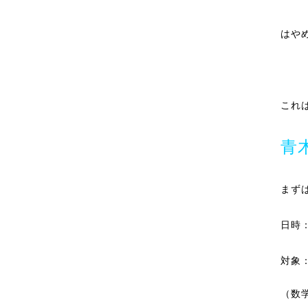
はや
これ
青
まず
日時：1
対象
（数