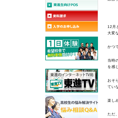
12
大変
かつ
当時
を感
おそ
てい
楽し
ただ