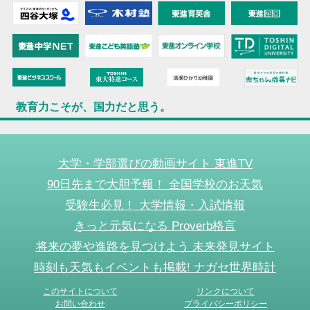
教育力こそが、国力だと思う。
大学・学部選びの動画サイト 東進TV
90日先まで大胆予報！ 全国学校のお天気
受験生必見！ 大学情報・入試情報
きっと元気になる Proverb格言
将来の夢や進路を見つけよう 未来発見サイト
時刻も天気もイベントも掲載! ナガセ世界時計
このサイトについて
リンクについて
お問い合わせ
プライバシーポリシー