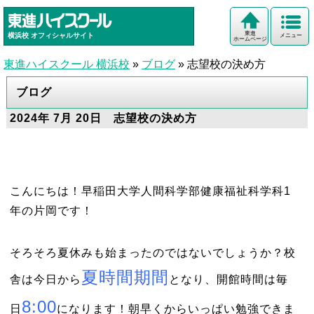
東進
横浜校
オフィシャルサイト
メニュー
ホームページ
東進ハイスクール 横浜校
»
ブログ
»
志望校の決め方
ブログ
2024年 7月 20日 志望校の決め方
こんにちは！早稲田大学人間科学部健康福祉科学科1
年の片岡です！
そろそろ夏休みも始まったのではないでしょうか？校
夏時間期間
舎は今日から
となり、開館時間は毎
8:00
日
になります！朝早くからいっぱい勉強できま