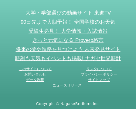
大学・学部選びの動画サイト 東進TV
90日先まで大胆予報！ 全国学校のお天気
受験生必見！ 大学情報・入試情報
きっと元気になる Proverb格言
将来の夢や進路を見つけよう 未来発見サイト
時刻も天気もイベントも掲載! ナガセ世界時計
このサイトについて
リンクについて
お問い合わせ
プライバシーポリシー
データ利用
サイトマップ
ニュースリリース
Copyright © NagaseBrothers Inc.