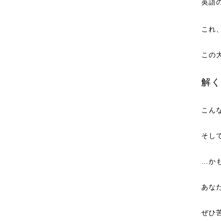
英語
これ
この
解く
こん
そし
…か
あな
ぜひ