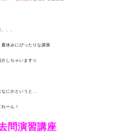
は、、、
みにぴったりな講座
紹介しちゃいます☆
はなにかというと…
てれーん！
去問演習講座