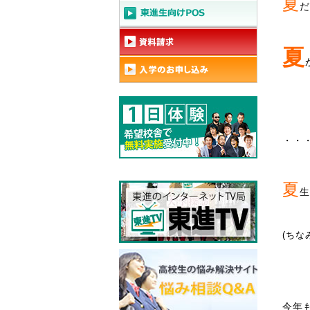
夏
だ
夏
・・
夏
生
(ちな
今年