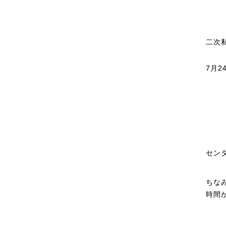
二次
7月2
セン
ちな
時間