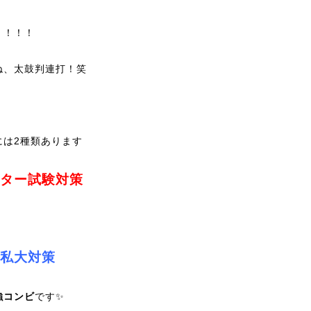
！！！！
ね、太鼓判連打！笑
には2種類あります
ター試験対策
私大対策
強コンビ
です✨