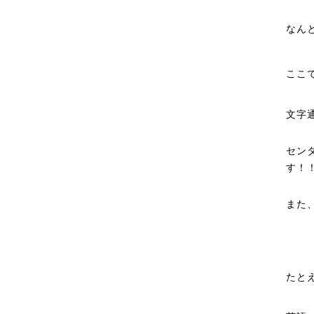
なん
ここ
文字
セン
す！
また
たと