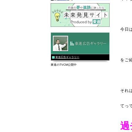
今日
夏休
東進広告ギャラリー
をご
東進のTVCM公開中
それ
てっ
過