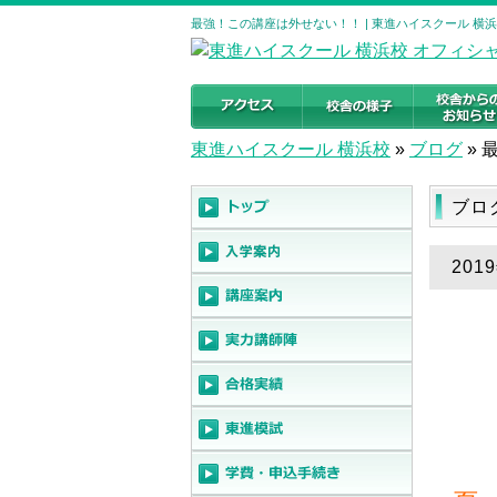
最強！この講座は外せない！！ | 東進ハイスクール 横
東進ハイスクール 横浜校
»
ブログ
»
ブロ
20