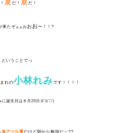
夏
夏
！
だ！
だ！
お
お
が来たぞ
〜！！?
お
ぉぉ
・ということでっ
小林れみ
まれの
です！！！！
みに誕生日は
８
月
20
日ダヨ♡)
も
鬼アツな夏
だけど朝から勉強だ～??