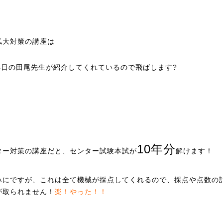
私大対策の講座は
4日
の田尾先生が紹介してくれているので飛ばします?
10年分
ター対策の講座だと、センター試験本試が
解けます！
みにですが、これは全て機械が採点してくれるので、採点や点数の
が取られません！
楽！やった！！