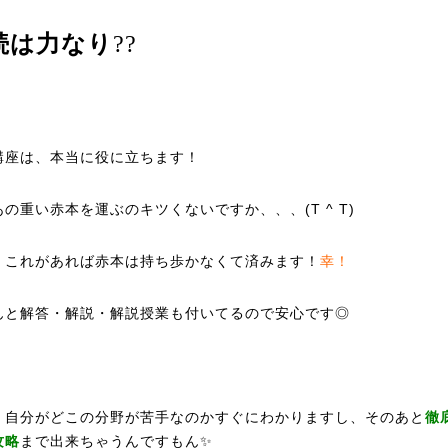
続は力なり
??
講座は、本当に役に立ちます！
の重い赤本を運ぶのキツくないですか、、、(T ^ T)
！これがあれば赤本は持ち歩かなくて済みます！
幸！
んと解答・解説・解説授業も付いてるので安心です◎
、自分がどこの分野が苦手なのかすぐにわかりますし、そのあと
徹
攻略
まで出来ちゃうんですもん✨