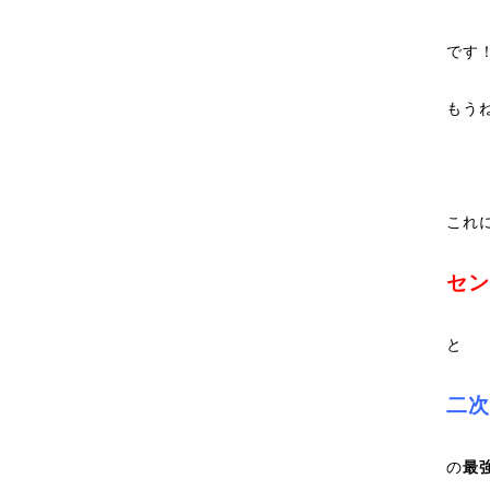
です
もう
これ
セン
と
二次
の
最