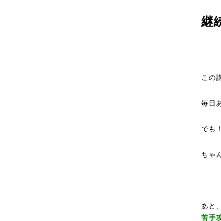
継
この
毎日あ
でも
ちゃ
あと
苦手