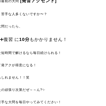
[発音アクセント]
の最初の大問
、苦手な人多くないですか〜？
大問だったら、
➕復習 に
10分
もかかりません！
な短時間で解けるなら毎日続けられる！
て発アクが得意になる！
もしれません！！笑
たの頑張り次第だぜ～～ん?✨
苦手な大問を毎日やってみてください！