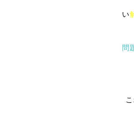
い
問
こ