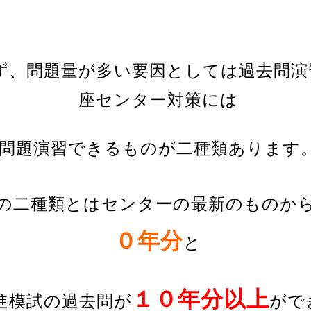
ず、
問題量が多い要因としては
過去問演
座センター対策には
問題演習できるものが二種類あります
の二種類とは
センターの
最新のものか
０年分
と
１０年分以上
進模試の過去問が
が
で