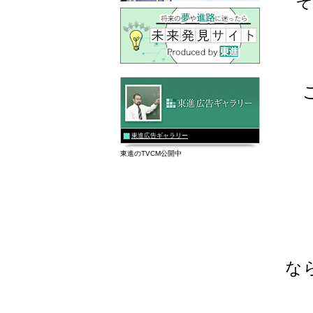
東進広告ギャラリー
東進のTVCM公開中
な