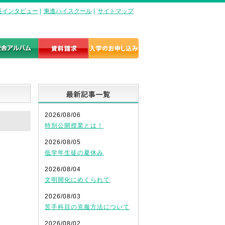
長インタビュー
|
東進ハイスクール
|
サイトマップ
最新記事一覧
2026/08/06
特別公開授業とは！
2026/08/05
低学年生徒の夏休み
2026/08/04
文明開化にめくられて
2026/08/03
苦手科目の克服方法について
。
2026/08/02