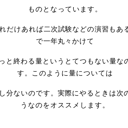
もの
と
なっています。
れだけあれば二次試験などの演習もあ
で一年丸々かけて
っと終わる量というとてつもない量な
す。
このように
量については
し分ないのです。実際にやるときは次
うなのをオススメします。