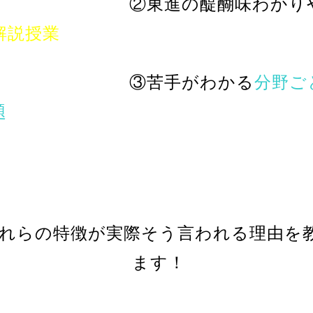
②東進の醍醐味わかりや
解説授業
③苦手がわかる
分野ご
題
れらの特徴が実際そう言われる理由を
ます！