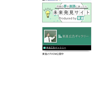
東進広告ギャラリー
東進のTVCM公開中