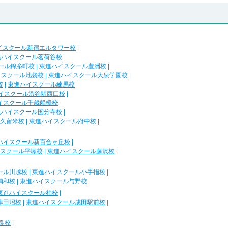
イスクール新宿エルタワー校
|
進ハイスクール茗荷谷校
ール錦糸町校
|
東進ハイスクール豊洲校
|
イスクール池袋校
|
東進ハイスクール大泉学園校
|
校
|
東進ハイスクール練馬校
イスクール渋谷駅西口校
|
イスクール千歳船橋校
進ハイスクール国分寺校
|
久留米校
|
東進ハイスクール府中校
|
ハイスクール新百合ヶ丘校
|
スクール平塚校
|
東進ハイスクール藤沢校
|
ール川越校
|
東進ハイスクール小手指校
|
浦和校
|
東進ハイスクール与野校
東進ハイスクール柏校
|
津田沼校
|
東進ハイスクール成田駅前校
|
良校
|