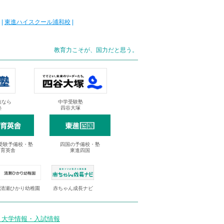
|
東進ハイスクール浦和校
|
教育力こそが、国力だと思う。
抜なら
中学受験塾
塾
四谷大塚
受験予備校・塾
四国の予備校・塾
進育英舎
東進四国
清瀬ひかり幼稚園
赤ちゃん成長ナビ
 大学情報・入試情報