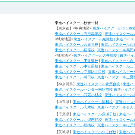
東進ハイスクール校舎一覧
【東京都】<中央地区>
東進ハイスクール市ヶ谷
東進ハイスクール高田馬場校
|
東進ハイスクール
<城東地区>
東進ハイスクール綾瀬校
|
東進ハイス
東進ハイスクール西新井校
|
東進ハイスクール西
東進ハイスクール荻窪校
|
東進ハイスクール高円
<城南地区>
東進ハイスクール大井町校
|
東進ハイ
東進ハイスクール下北沢校
|
東進ハイスクール自
東進ハイスクール中目黒校
|
東進ハイスクール二
東進ハイスクール立川駅北口校
|
東進ハイスクー
東進ハイスクール町田校
|
東進ハイスクール三鷹
【神奈川県】
東進ハイスクール青葉台校
|
東進ハ
東進ハイスクールセンター南駅前校
東進ハイス
東進ハイスクール武蔵小杉校
|
東進ハイスクール
【埼玉県】
東進ハイスクール浦和校
|
東進ハイス
東進ハイスクール志木校
|
東進ハイスクールせん
【千葉県】
東進ハイスクール我孫子校
|
東進ハイ
東進ハイスクール北習志野校
|
東進ハイスクール
東進ハイスクール船橋校
|
東進ハイスクール松戸
【茨城県】
東進ハイスクールつくば校
|
東進ハイ