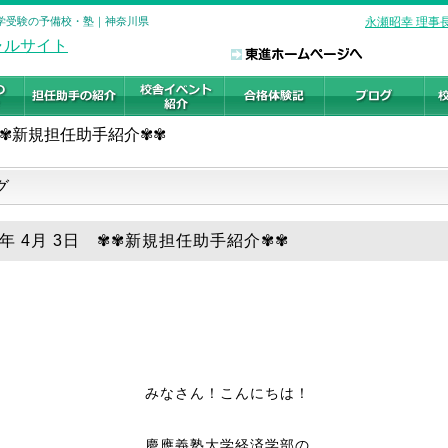
 大学受験の予備校・塾｜神奈川県
永瀬昭幸 理事
✾✾新規担任助手紹介✾✾
グ
19年 4月 3日 ✾✾新規担任助手紹介✾✾
みなさん！こんにちは！
慶應義塾大学経済学部の