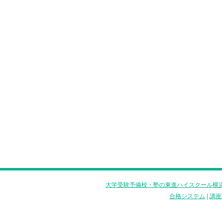
大学受験予備校・塾の東進ハイスクール横浜
合格システム
|
講座