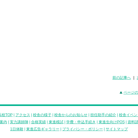
前の記事へ
|
ページ
校TOP
|
アクセス
|
校舎の様子
|
校舎からのお知らせ
|
担任助手の紹介
|
校舎イベン
案内
|
実力講師陣
|
合格実績
|
東進模試
|
学費・申込手続き
|
東進生向けPOS
|
資料
1日体験
|
東進広告ギャラリー
|
プライバシー・ポリシー
|
サイトマップ