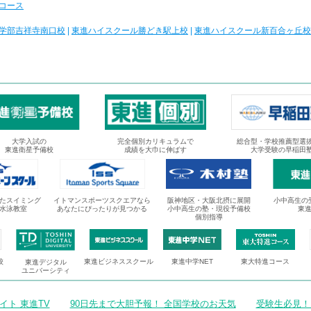
コース
学部吉祥寺南口校
|
東進ハイスクール勝どき駅上校
|
東進ハイスクール新百合ヶ丘校
大学入試の
完全個別カリキュラムで
総合型・学校推薦型選
東進衛星予備校
成績を大巾に伸ばす
大学受験の早稲田
たスイミング
イトマンスポーツスクエアなら
阪神地区・大阪北摂に展開
小中高生の
水泳教室
あなたにぴったりが見つかる
小中高生の塾・現役予備校
東
個別指導
校
東進ビジネススクール
東進中学NET
東大特進コース
東進デジタル
ユニバーシティ
ト 東進TV
90日先まで大胆予報！ 全国学校のお天気
受験生必見！