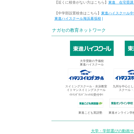
【近くに校舎がない方はこちら】
東進 在宅受講
【中学部設置校舎はこちら】
東進ハイスクール中
東進ハイスクール海浜幕張校
|
ナガセの教育ネットワーク
大学受験の予備校
東進ハイスクール
スイミングスクール・水泳教室
九州を中心とし
イトマンスイミングスクール
スクール・
ｲﾄﾏﾝｸﾞﾗﾝﾄﾞﾌｨｯﾄﾈｽ受付中!
東進オンライン学
東進こども英語塾
大学・学部選びの動画サイ