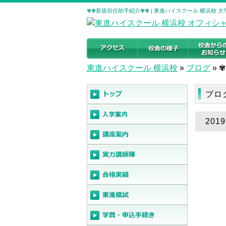
✾✾新規担任助手紹介✾✾ | 東進ハイスクール 横浜校
東進ハイスクール 横浜校
»
ブログ
»
ブロ
20