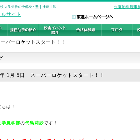
浜校 大学受験の予備校・塾｜神奈川県
永瀬昭幸 理事
スーパーロケットスタート！！
グ
19年 1月 5日 スーパーロケットスタート！！
にちは！
大学農学部
の
代島莉紗
です！