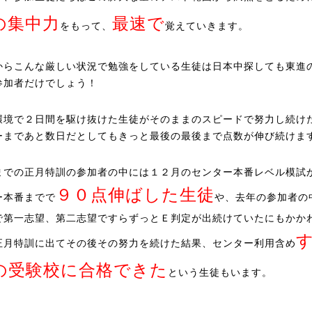
の集中力
最速で
をもって、
覚えていきます。
からこんな厳しい状況で勉強をしている生徒は日本中探しても東進
参加者だけでしょう！
環境で２日間を駆け抜けた生徒がそのままのスピードで努力し続け
ーまであと数日だとしてもきっと最後の最後まで点数が伸び続けま
までの正月特訓の参加者の中には１２月のセンター本番レベル模試
９０点伸ばした生徒
ー本番までで
や、去年の参加者の
で第一志望、第二志望ですらずっとＥ判定が出続けていたにもかか
正月特訓に出てその後その努力を続けた結果、センター利用含め
の受験校に合格できた
という生徒もいます。