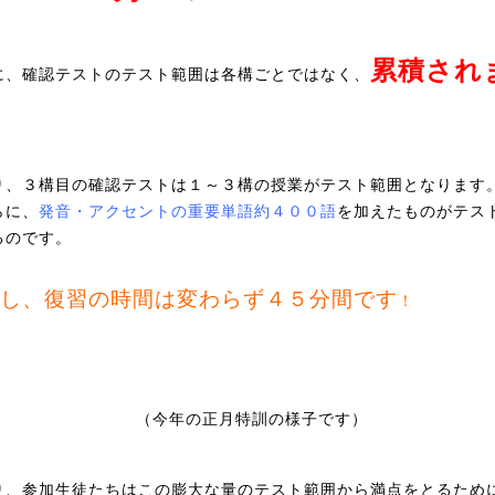
累積され
に、確認テストのテスト範囲は各構ごとではなく、
。
り、３構目の確認テストは１～３構の授業がテスト範囲となります
らに、
発音・アクセントの重要単語約４００語
を加えたものがテス
るのです。
し、復習の時間は変わらず４５分間です
！
（今年の正月特訓の様子です）
り、参加生徒たちはこの膨大な量のテスト範囲から満点をとるため