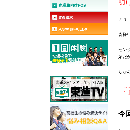
明
２０
皆様
セン
始だ
ちな
『
今