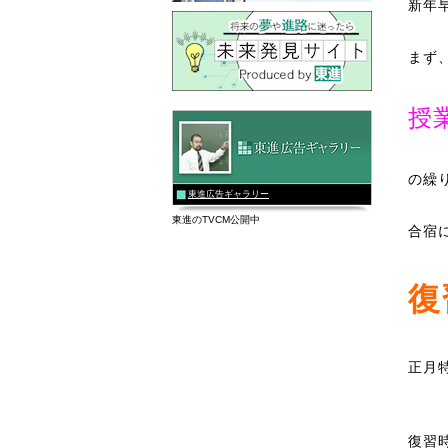
新年
まず
授
の繰
東進広告ギャラリー
東進のTVCM公開中
合宿
復
正月
復習