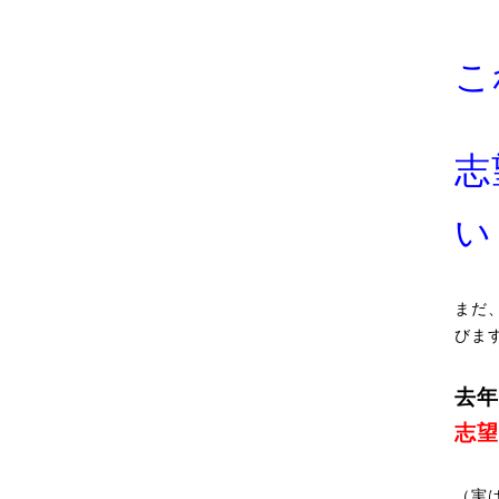
こ
志
い
まだ
びま
去年
志望
（実