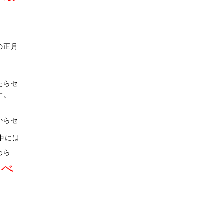
の正月
たらセ
す。
からセ
中には
わら
すべ