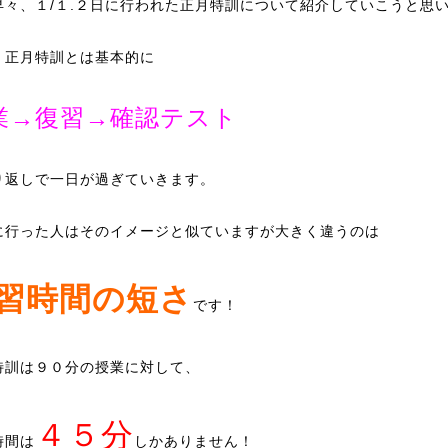
早々、１/１.２日に行われた正月特訓について紹介していこうと思
、正月特訓とは基本的に
業→復習→確認テスト
り返しで一日が過ぎていきます。
に行った人はそのイメージと似ていますが大きく違うのは
習時間の短さ
です！
特訓は９０分の授業に対して、
４５分
時間は
しかありません！