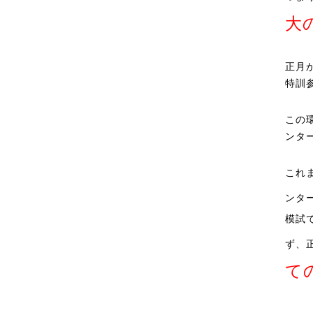
大
正月
特訓
この
ンタ
これ
ンタ
模試
ず、
て