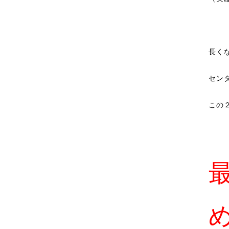
長く
セン
この