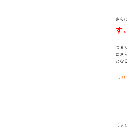
さら
す
つま
にさ
とな
しか
つま