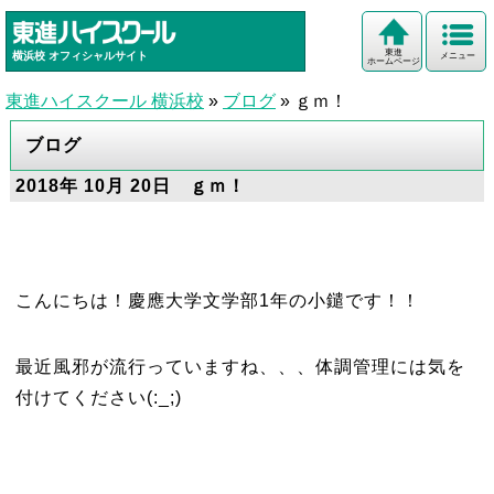
東進
横浜校
オフィシャルサイト
メニュー
ホームページ
東進ハイスクール 横浜校
»
ブログ
»
ｇｍ！
ブログ
2018年 10月 20日 ｇｍ！
こんにちは！慶應大学文学部1年の小鑓です！！
最近風邪が流行っていますね、、、体調管理には気を
付けてください(:_;)