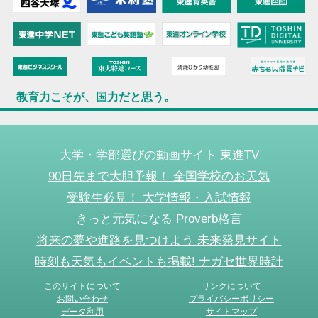
教育力こそが、国力だと思う。
大学・学部選びの動画サイト 東進TV
90日先まで大胆予報！ 全国学校のお天気
受験生必見！ 大学情報・入試情報
きっと元気になる Proverb格言
将来の夢や進路を見つけよう 未来発見サイト
時刻も天気もイベントも掲載! ナガセ世界時計
このサイトについて
リンクについて
お問い合わせ
プライバシーポリシー
データ利用
サイトマップ