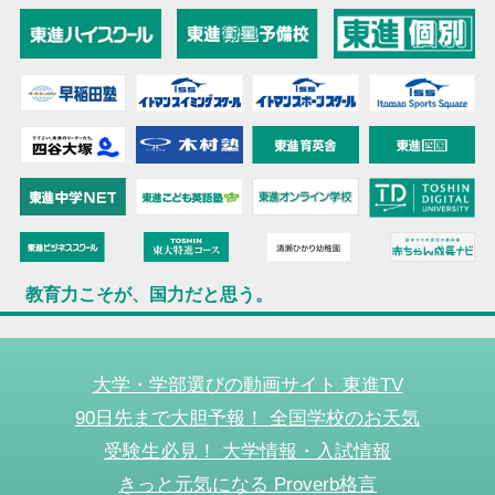
教育力こそが、国力だと思う。
大学・学部選びの動画サイト 東進TV
90日先まで大胆予報！ 全国学校のお天気
受験生必見！ 大学情報・入試情報
きっと元気になる Proverb格言