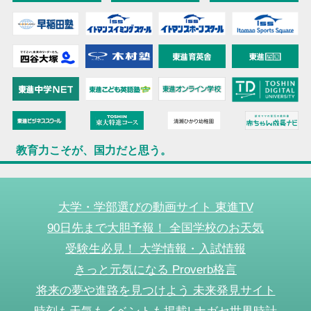
教育力こそが、国力だと思う。
大学・学部選びの動画サイト 東進TV
90日先まで大胆予報！ 全国学校のお天気
受験生必見！ 大学情報・入試情報
きっと元気になる Proverb格言
将来の夢や進路を見つけよう 未来発見サイト