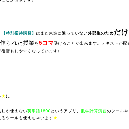
だけ
て
【特別招待講習】
はまだ東進に通っていない
外部生のため
作られた授業
5コマ
を
受けることが出来ます。テキストが配
で復習もしやすくなっています♪
ら
★
に
生しか使えない
英単語1800
というアプリ、
数学計算演習
のツールや
えるツールも使えちゃいます
★