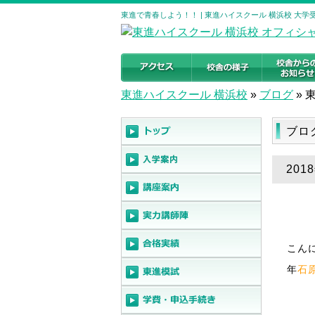
東進で青春しよう！！ | 東進ハイスクール 横浜校 大
東進ハイスクール 横浜校
»
ブログ
»
ブロ
20
こん
年
石