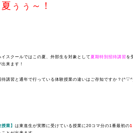
夏ぅぅ～！
！
ハイスクールではこの夏、外部生を対象として
夏期特別招待講習
を
が出来ます！
招待講習と通年で行っている体験授業の違いはご存知ですか？(^▽^
験授業】
は東進生が実際に受けている授業に20コマ分の1番最初の
ることが出来ます。