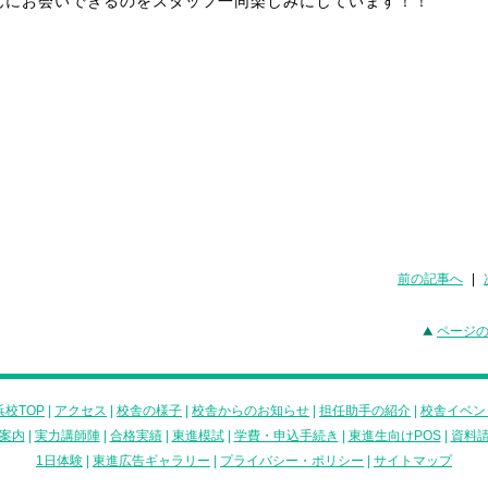
んにお会いできるのをスタッフ一同楽しみにしています！！
前の記事へ
|
ページ
校TOP
|
アクセス
|
校舎の様子
|
校舎からのお知らせ
|
担任助手の紹介
|
校舎イベン
案内
|
実力講師陣
|
合格実績
|
東進模試
|
学費・申込手続き
|
東進生向けPOS
|
資料
1日体験
|
東進広告ギャラリー
|
プライバシー・ポリシー
|
サイトマップ