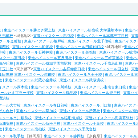
校
|
東進ハイスクール勝どき駅上校
|
東進ハイスクール新宿校 大学受験本科
|
東進ハ
人形町校
<城北地区>
東進ハイスクール赤羽校
|
東進ハイスクール本郷三丁目校
|
東
クール金町校
|
東進ハイスクール亀戸校
|
東進ハイスクール北千住校
|
東進ハイスク
葛西校
|
東進ハイスクール船堀校
|
東進ハイスクール門前仲町校
<城西地区>
東進ハ
寺校
|
東進ハイスクール石神井校
|
東進ハイスクール巣鴨校
|
東進ハイスクール成増
スクール蒲田校
|
東進ハイスクール五反田校
|
東進ハイスクール三軒茶屋校
|
東進ハ
由が丘校
|
東進ハイスクール成城学園前駅校
|
東進ハイスクール千歳烏山校
|
東進ハ
子玉川校
<東京都下>
東進ハイスクール吉祥寺南口校
|
東進ハイスクール国立校
|
東
ル田無校
東進ハイスクール調布校
|
東進ハイスクール八王子校
|
東進ハイスクール東
校
|
東進ハイスクール武蔵小金井校
|
東進ハイスクール武蔵境校
|
イスクール厚木校
|
東進ハイスクール川崎校
|
東進ハイスクール湘南台東口校
|
東進
クールたまプラーザ校
|
東進ハイスクール鶴見校
|
東進ハイスクール登戸校
|
東進ハイ
横浜校
|
クール大宮校
|
東進ハイスクール春日部校
|
東進ハイスクール川口校
|
東進ハイスク
げん台校
|
東進ハイスクール草加校
|
東進ハイスクール所沢校
|
東進ハイスクール南
スクール市川駅前校
|
東進ハイスクール稲毛海岸校
|
東進ハイスクール海浜幕張校
|
新浦安校
|
東進ハイスクール新松戸校
|
東進ハイスクール千葉校
|
東進ハイスクール
校
|
東進ハイスクール南柏校
|
東進ハイスクール八千代台校
スクール取手校
【静岡県】
東進ハイスクール静岡校
【奈良県】
東進ハイスクール奈