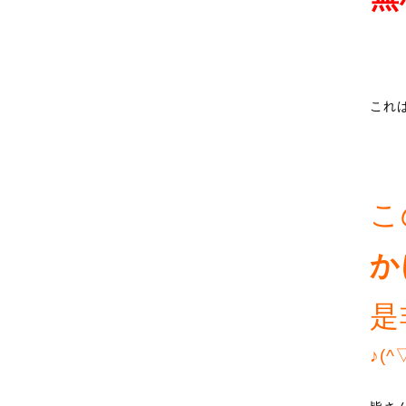
これ
こ
か
是
♪(^