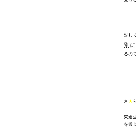
対し
別に
るの
さ
★
東進
を鍛