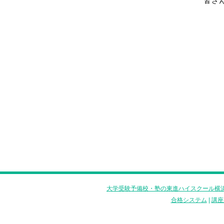
皆さ
大学受験予備校・塾の東進ハイスクール横浜
合格システム
|
講座