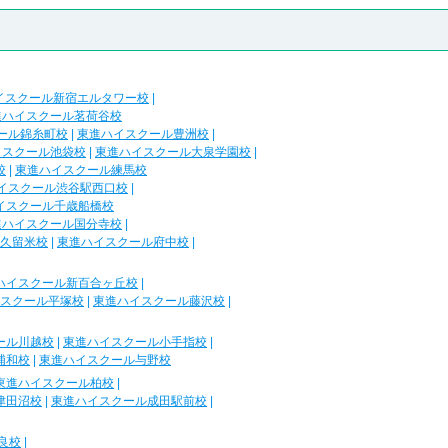
イスクール新宿エルタワー校
|
進ハイスクール茗荷谷校
ール錦糸町校
|
東進ハイスクール豊洲校
|
イスクール池袋校
|
東進ハイスクール大泉学園校
|
校
|
東進ハイスクール練馬校
イスクール渋谷駅西口校
|
イスクール千歳船橋校
進ハイスクール国分寺校
|
久留米校
|
東進ハイスクール府中校
|
ハイスクール新百合ヶ丘校
|
スクール平塚校
|
東進ハイスクール藤沢校
|
ール川越校
|
東進ハイスクール小手指校
|
浦和校
|
東進ハイスクール与野校
東進ハイスクール柏校
|
津田沼校
|
東進ハイスクール成田駅前校
|
良校
|