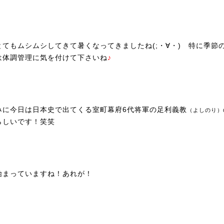
とてもムシムシしてきて暑くなってきましたね(;・∀・) 特に季節
は体調管理に気を付けて下さいね
♪
みに今日は日本史で出てくる室町幕府6代将軍の足利義教
（よしのり）
らしいです！笑笑
始まっていますね！あれが！