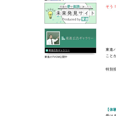
そう
東進
東進広告ギャラリー
こと
東進のTVCM公開中
特別
【体
受け