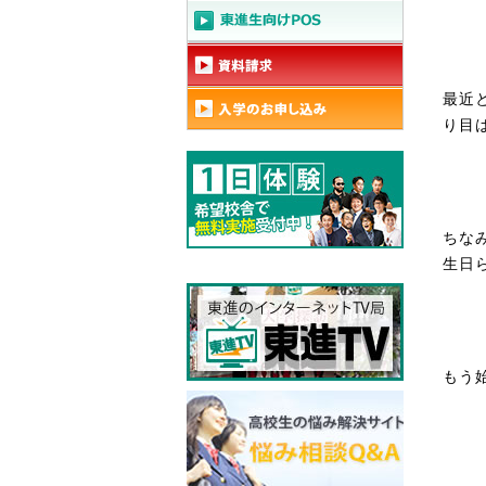
最近
り目
ちな
生日
もう