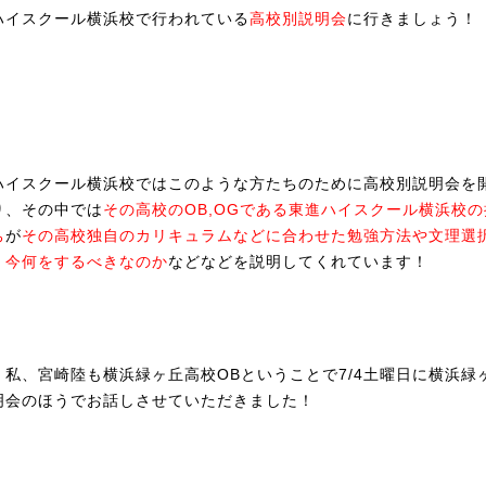
ハイスクール横浜校で行われている
高校別説明会
に行きましょう！
ハイスクール横浜校ではこのような方たちのために高校別説明会を
り、その中では
その高校のOB,OGである東進ハイスクール横浜校
ち
が
その高校独自のカリキュラムなどに合わせた勉強方法や文理選
、今何をするべきなのか
などなどを説明してくれています！
、私、宮崎陸も横浜緑ヶ丘高校OBということで7/4土曜日に横浜緑
明会のほうでお話しさせていただきました！