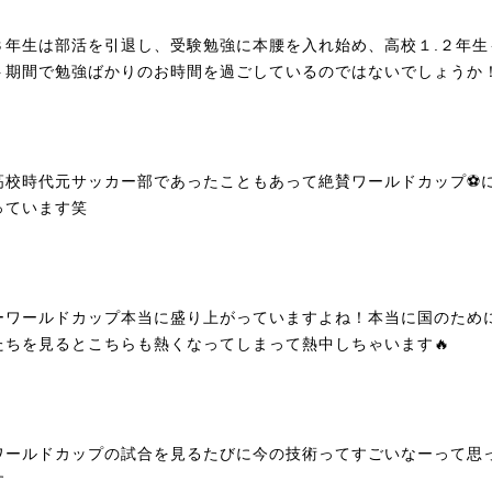
３年生は部活を引退し、受験勉強に本腰を入れ始め、高校１.２年生
ト期間で勉強ばかりのお時間を過ごしているのではないでしょうか
高校時代元サッカー部であったこともあって絶賛ワールドカップ⚽
っています笑
ーワールドカップ本当に盛り上がっていますよね！本当に国のため
たちを見るとこちらも熱くなってしまって熱中しちゃいます🔥
ワールドカップの試合を見るたびに今の技術ってすごいなーって思
す