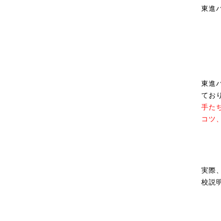
東進
東進
てお
手た
コツ
実際
校説