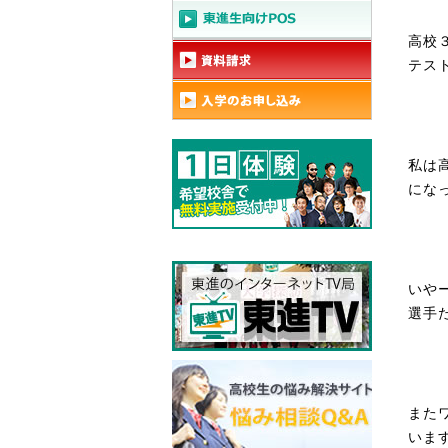
高校
テス
私は
にな
いや
選手
また
いま