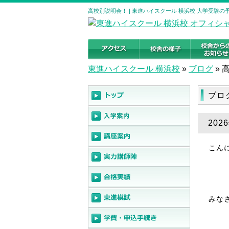
高校別説明会！ | 東進ハイスクール 横浜校 大学受験
東進ハイスクール 横浜校
»
ブログ
»
ブロ
202
こん
みな