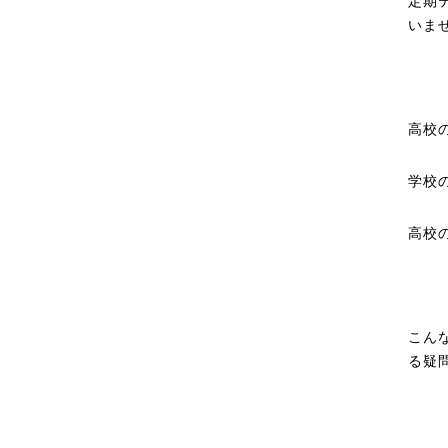
定期
いま
高校
学校
高校
こん
る疑