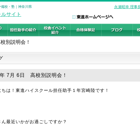
の予備校・塾｜神奈川県
永瀬昭幸 理事
高校別説明会！
グ
6年 7月 6日 高校別説明会！
にちは！東進ハイスクール担任助手１年宮崎陸です！
さん最近いかがお過ごしですか？