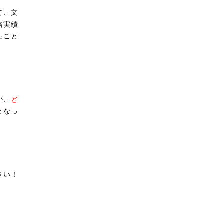
て、文
格実績
たこと
が、
ど
となっ
さい！