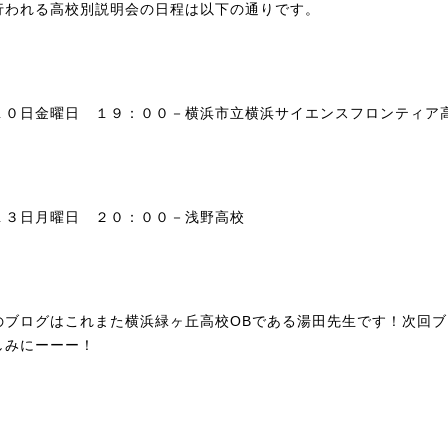
行われる高校別説明会の日程は以下の通りです。
１０日金曜日 １９：００－横浜市立横浜サイエンスフロンティア
１３日月曜日 ２０：００－浅野高校
のブログはこれまた横浜緑ヶ丘高校OBである湯田先生です！次回ブ
しみにーーー！