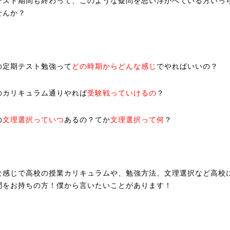
テスト期間も終わって、このような疑問を思い浮かべている方いっ
せんか？
の定期テスト勉強って
どの時期からどんな感じ
でやればいいの？
のカリキュラム通りやれば
受験戦っていけるの
？
の
文理選択っていつ
あるの？てか
文理選択って何
？
な感じで高校の授業カリキュラムや、勉強方法、文理選択など高校
問をお持ちの方！僕から言いたいことがあります！