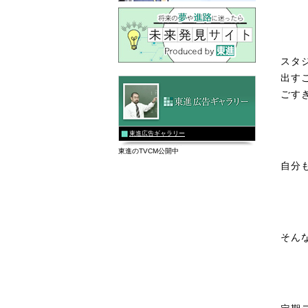
スタ
出す
ごす
東進広告ギャラリー
東進のTVCM公開中
自分
そん