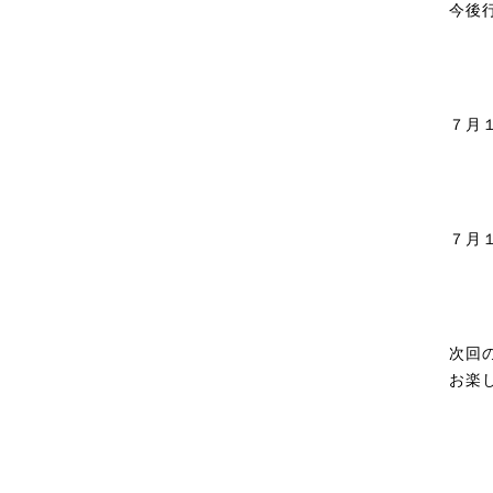
今後
７月
７月
次回
お楽