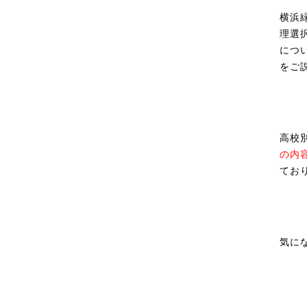
横浜
理選
につ
をご
高校
の内
てお
気に