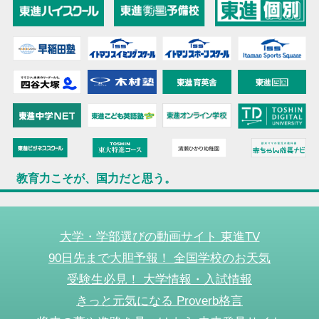
教育力こそが、国力だと思う。
大学・学部選びの動画サイト 東進TV
90日先まで大胆予報！ 全国学校のお天気
受験生必見！ 大学情報・入試情報
きっと元気になる Proverb格言