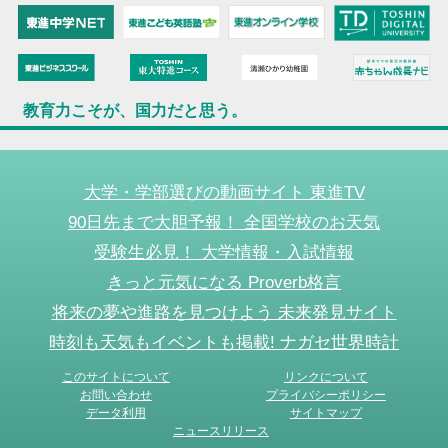
教育力こそが、国力だと思う。
大学・学部選びの動画サイト 東進TV
90日先まで大胆予報！ 全国学校のお天気
受験生必見！ 大学情報・入試情報
きっと元気になる Proverb格言
将来の夢や進路を見つけよう 未来発見サイト
時刻も天気もイベントも掲載! ナガセ世界時計
このサイトについて
リンクについて
お問い合わせ
プライバシーポリシー
データ利用
サイトマップ
ニュースリリース