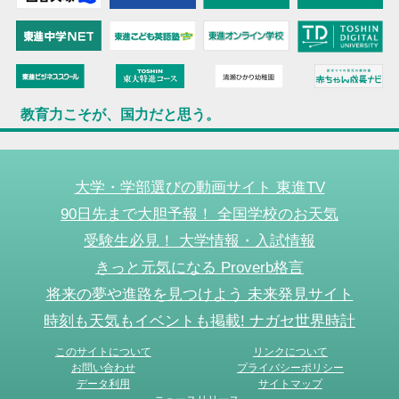
教育力こそが、国力だと思う。
大学・学部選びの動画サイト 東進TV
90日先まで大胆予報！ 全国学校のお天気
受験生必見！ 大学情報・入試情報
きっと元気になる Proverb格言
将来の夢や進路を見つけよう 未来発見サイト
時刻も天気もイベントも掲載! ナガセ世界時計
このサイトについて
リンクについて
お問い合わせ
プライバシーポリシー
データ利用
サイトマップ