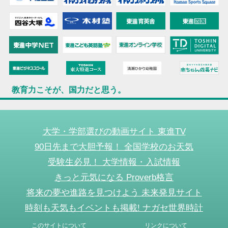
教育力こそが、国力だと思う。
大学・学部選びの動画サイト 東進TV
90日先まで大胆予報！ 全国学校のお天気
受験生必見！ 大学情報・入試情報
きっと元気になる Proverb格言
将来の夢や進路を見つけよう 未来発見サイト
時刻も天気もイベントも掲載! ナガセ世界時計
このサイトについて
リンクについて