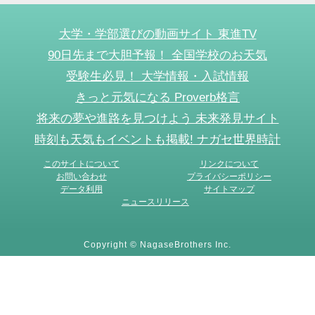
大学・学部選びの動画サイト 東進TV
90日先まで大胆予報！ 全国学校のお天気
受験生必見！ 大学情報・入試情報
きっと元気になる Proverb格言
将来の夢や進路を見つけよう 未来発見サイト
時刻も天気もイベントも掲載! ナガセ世界時計
このサイトについて
リンクについて
お問い合わせ
プライバシーポリシー
データ利用
サイトマップ
ニュースリリース
Copyright © NagaseBrothers Inc.