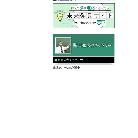
東進広告ギャラリー
東進のTVCM公開中