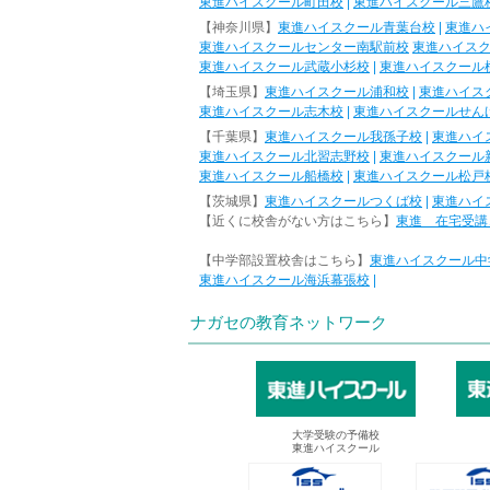
東進ハイスクール町田校
|
東進ハイスクール三鷹
【神奈川県】
東進ハイスクール青葉台校
|
東進ハ
東進ハイスクールセンター南駅前校
東進ハイス
東進ハイスクール武蔵小杉校
|
東進ハイスクール
【埼玉県】
東進ハイスクール浦和校
|
東進ハイス
東進ハイスクール志木校
|
東進ハイスクールせん
【千葉県】
東進ハイスクール我孫子校
|
東進ハイ
東進ハイスクール北習志野校
|
東進ハイスクール
東進ハイスクール船橋校
|
東進ハイスクール松戸
【茨城県】
東進ハイスクールつくば校
|
東進ハイ
【近くに校舎がない方はこちら】
東進 在宅受講
【中学部設置校舎はこちら】
東進ハイスクール中
東進ハイスクール海浜幕張校
|
ナガセの教育ネットワーク
大学受験の予備校
東進ハイスクール