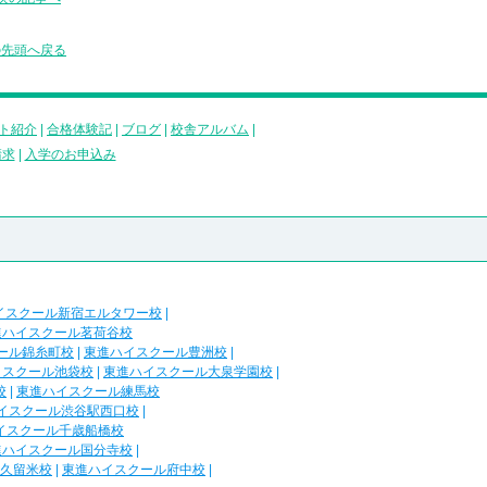
の先頭へ戻る
ト紹介
|
合格体験記
|
ブログ
|
校舎アルバム
|
請求
|
入学のお申込み
イスクール新宿エルタワー校
|
進ハイスクール茗荷谷校
ール錦糸町校
|
東進ハイスクール豊洲校
|
イスクール池袋校
|
東進ハイスクール大泉学園校
|
校
|
東進ハイスクール練馬校
イスクール渋谷駅西口校
|
イスクール千歳船橋校
進ハイスクール国分寺校
|
久留米校
|
東進ハイスクール府中校
|