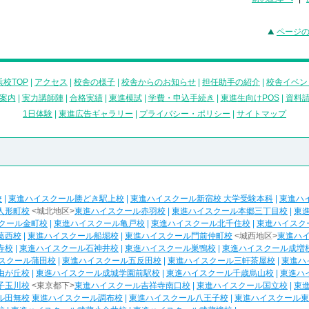
ページ
校TOP
|
アクセス
|
校舎の様子
|
校舎からのお知らせ
|
担任助手の紹介
|
校舎イベン
案内
|
実力講師陣
|
合格実績
|
東進模試
|
学費・申込手続き
|
東進生向けPOS
|
資料
1日体験
|
東進広告ギャラリー
|
プライバシー・ポリシー
|
サイトマップ
校
|
東進ハイスクール勝どき駅上校
|
東進ハイスクール新宿校 大学受験本科
|
東進ハ
人形町校
<城北地区>
東進ハイスクール赤羽校
|
東進ハイスクール本郷三丁目校
|
東
クール金町校
|
東進ハイスクール亀戸校
|
東進ハイスクール北千住校
|
東進ハイスク
葛西校
|
東進ハイスクール船堀校
|
東進ハイスクール門前仲町校
<城西地区>
東進ハ
寺校
|
東進ハイスクール石神井校
|
東進ハイスクール巣鴨校
|
東進ハイスクール成増
スクール蒲田校
|
東進ハイスクール五反田校
|
東進ハイスクール三軒茶屋校
|
東進ハ
由が丘校
|
東進ハイスクール成城学園前駅校
|
東進ハイスクール千歳烏山校
|
東進ハ
子玉川校
<東京都下>
東進ハイスクール吉祥寺南口校
|
東進ハイスクール国立校
|
東
ル田無校
東進ハイスクール調布校
|
東進ハイスクール八王子校
|
東進ハイスクール東