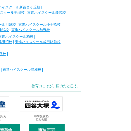
ハイスクール新百合ヶ丘校
|
スクール平塚校
|
東進ハイスクール藤沢校
|
ール川越校
|
東進ハイスクール小手指校
|
浦和校
|
東進ハイスクール与野校
東進ハイスクール柏校
|
津田沼校
|
東進ハイスクール成田駅前校
|
良校
|
|
東進ハイスクール浦和校
|
教育力こそが、国力だと思う。
抜なら
中学受験塾
塾
四谷大塚