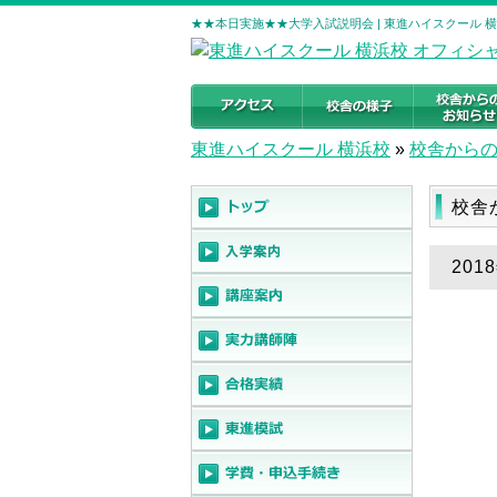
★★本日実施★★大学入試説明会 | 東進ハイスクール 
東進ハイスクール 横浜校
»
校舎から
校舎
20