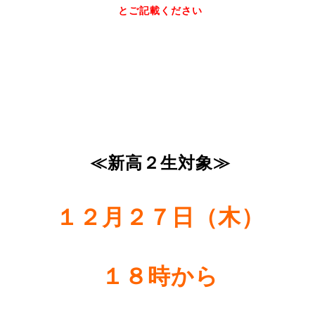
とご記載ください
≪新高２生対象≫
１２月２７日（木）
１８時から