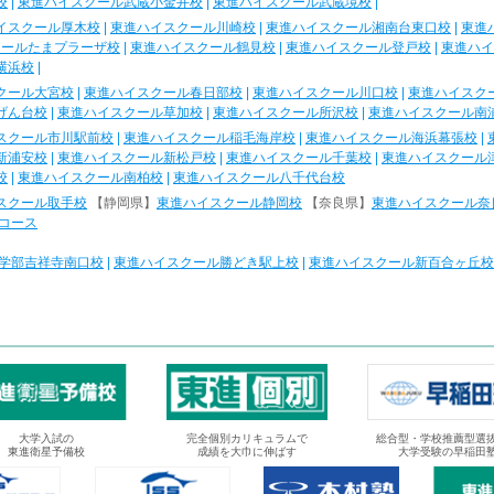
校
|
東進ハイスクール武蔵小金井校
|
東進ハイスクール武蔵境校
|
イスクール厚木校
|
東進ハイスクール川崎校
|
東進ハイスクール湘南台東口校
|
東進
クールたまプラーザ校
|
東進ハイスクール鶴見校
|
東進ハイスクール登戸校
|
東進ハイ
横浜校
|
クール大宮校
|
東進ハイスクール春日部校
|
東進ハイスクール川口校
|
東進ハイスク
げん台校
|
東進ハイスクール草加校
|
東進ハイスクール所沢校
|
東進ハイスクール南
スクール市川駅前校
|
東進ハイスクール稲毛海岸校
|
東進ハイスクール海浜幕張校
|
新浦安校
|
東進ハイスクール新松戸校
|
東進ハイスクール千葉校
|
東進ハイスクール
校
|
東進ハイスクール南柏校
|
東進ハイスクール八千代台校
スクール取手校
【静岡県】
東進ハイスクール静岡校
【奈良県】
東進ハイスクール奈
コース
学部吉祥寺南口校
|
東進ハイスクール勝どき駅上校
|
東進ハイスクール新百合ヶ丘校
大学入試の
完全個別カリキュラムで
総合型・学校推薦型選
東進衛星予備校
成績を大巾に伸ばす
大学受験の早稲田