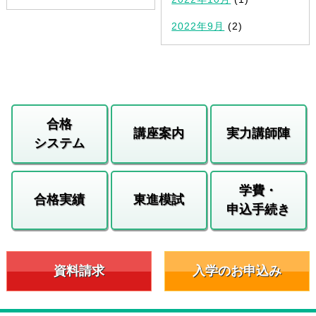
2022年9月
(2)
合格
講座案内
実力講師陣
システム
学費・
合格実績
東進模試
申込手続き
資料請求
入学のお申込み