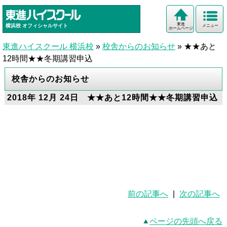
東進
横浜校
オフィシャルサイト
メニュー
ホームページ
東進ハイスクール 横浜校
»
校舎からのお知らせ
»
★★あと
12時間★★冬期講習申込
校舎からのお知らせ
2018年 12月 24日 ★★あと12時間★★冬期講習申込
東進 横浜 予備校 冬期講習 無料 塾 大学受
験 志望校合格 部活 両立
前の記事へ
|
次の記事へ
ページの先頭へ戻る