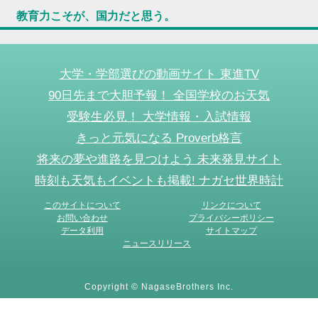
教育力こそが、国力だと思う。
大学・学部選びの動画サイト 東進TV
90日先まで大胆予報！ 全国学校のお天気
受験生必見！ 大学情報・入試情報
きっと元気になる Proverb格言
将来の夢や進路を見つけよう 未来発見サイト
時刻も天気もイベントも掲載! ナガセ世界時計
このサイトについて
リンクについて
お問い合わせ
プライバシーポリシー
データ利用
サイトマップ
ニュースリリース
Copyright © NagaseBrothers Inc.