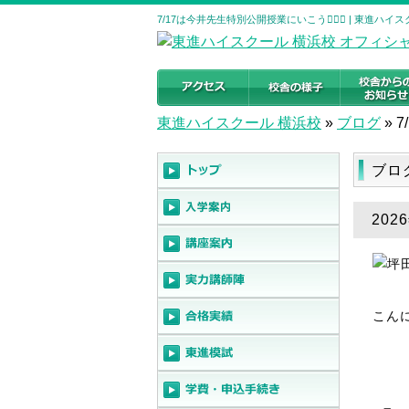
7/17は今井先生特別公開授業にいこう🏃🏻‍♀️ | 東
東進ハイスクール 横浜校
»
ブログ
»
7
ブロ
202
こん