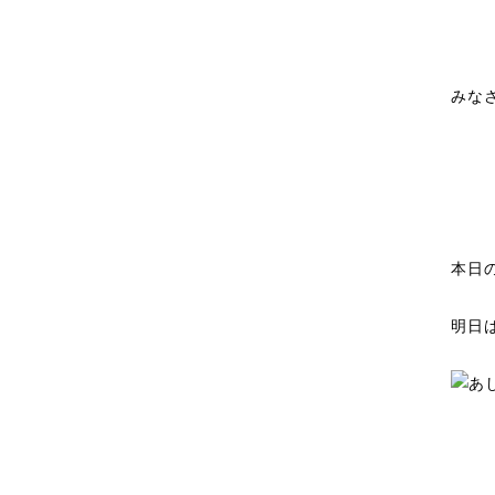
みな
本日
明日