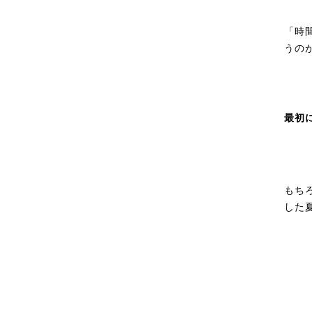
「時
うの
最初
もち
した