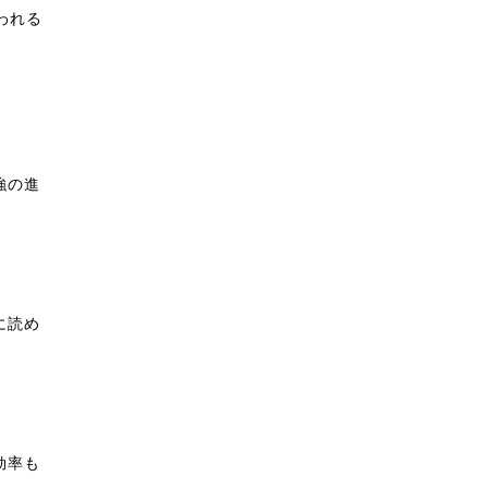
われる
強の進
に読め
効率も