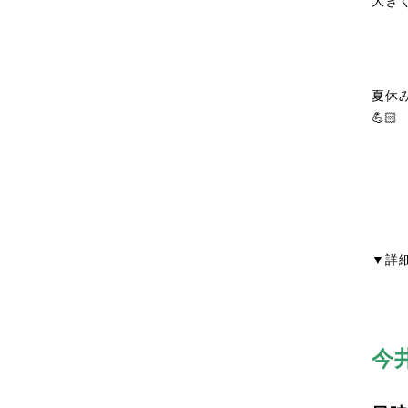
大き
夏休
💪🏻
▼詳
今