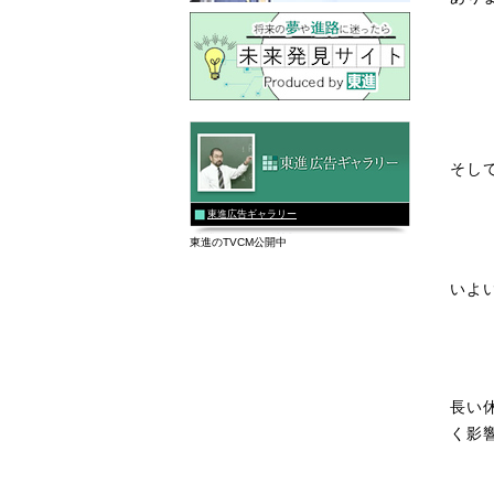
そし
東進広告ギャラリー
東進のTVCM公開中
いよ
長い
く影