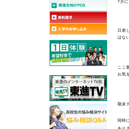
7月
日差
はな
ここ
お気
期末
同時
あり