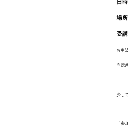
日時
場所
受講
お申
※授
少し
「参