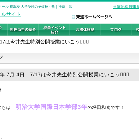
進ハイスクール 横浜校 大学受験の予備校・塾｜神奈川県
永瀬昭幸 理事
/17は今井先生特別公開授業にいこう🏃🏻‍♀️
グ
6年 7月 4日 7/17は今井先生特別公開授業にいこう🏃🏻‍♀️
明治大学国際日本学部3年
にちは！
の坪田和奏です！