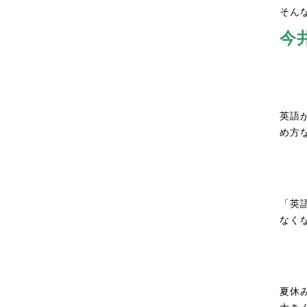
そん
今
英語
め方
「英
なく
夏休