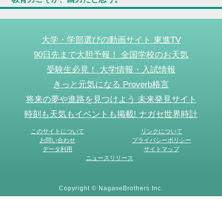
大学・学部選びの動画サイト 東進TV
90日先まで大胆予報！ 全国学校のお天気
受験生必見！ 大学情報・入試情報
きっと元気になる Proverb格言
将来の夢や進路を見つけよう 未来発見サイト
時刻も天気もイベントも掲載! ナガセ世界時計
このサイトについて
リンクについて
お問い合わせ
プライバシーポリシー
データ利用
サイトマップ
ニュースリリース
Copyright © NagaseBrothers Inc.