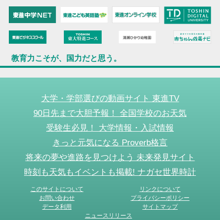
教育力こそが、国力だと思う。
大学・学部選びの動画サイト 東進TV
90日先まで大胆予報！ 全国学校のお天気
受験生必見！ 大学情報・入試情報
きっと元気になる Proverb格言
将来の夢や進路を見つけよう 未来発見サイト
時刻も天気もイベントも掲載! ナガセ世界時計
このサイトについて
リンクについて
お問い合わせ
プライバシーポリシー
データ利用
サイトマップ
ニュースリリース