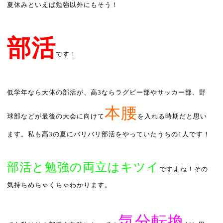
夏休みといえば勉強以外にもそう！
部活
です！
低学年なら大体の部活が、高
3
ならラグビー部やサッカー部、野
本腰
球部などが最後の大会に向けて
を入れる時期だと思い
ます。私も高
3
の夏にバリバリ部活をやっていたうちの
1
人です！
部活と勉強の両立はキツイ
ですよね！その
気持ちめちゃくちゃわかります。
気分転換