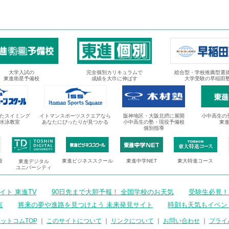
大学入試の
完全個別カリキュラムで
総合型・学校推薦型選
東進衛星予備校
成績を大巾に伸ばす
大学受験の早稲田
たスイミング
イトマンスポーツスクエアなら
阪神地区・大阪北摂に展開
小中高生の
水泳教室
あなたにぴったりが見つかる
小中高生の塾・現役予備校
東
個別指導
校
東進ビジネススクール
東進中学NET
東大特進コース
東進デジタル
ユニバーシティ
ト 東進TV
90日先まで大胆予報！ 全国学校のお天気
受験生必見！
言
将来の夢や進路を見つけよう 未来発見サイト
時刻も天気もイベン
ットコムTOP
｜
このサイトについて
｜
リンクについて
｜
お問い合わせ
｜
プライ