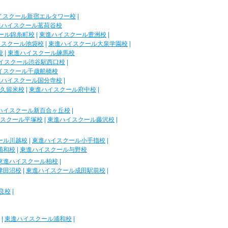
イスクール新宿エルタワー校
|
進ハイスクール茗荷谷校
ール錦糸町校
|
東進ハイスクール豊洲校
|
イスクール池袋校
|
東進ハイスクール大泉学園校
|
校
|
東進ハイスクール練馬校
イスクール渋谷駅西口校
|
イスクール千歳船橋校
進ハイスクール国分寺校
|
久留米校
|
東進ハイスクール府中校
|
ハイスクール新百合ヶ丘校
|
スクール平塚校
|
東進ハイスクール藤沢校
|
ール川越校
|
東進ハイスクール小手指校
|
浦和校
|
東進ハイスクール与野校
東進ハイスクール柏校
|
津田沼校
|
東進ハイスクール成田駅前校
|
良校
|
|
東進ハイスクール浦和校
|