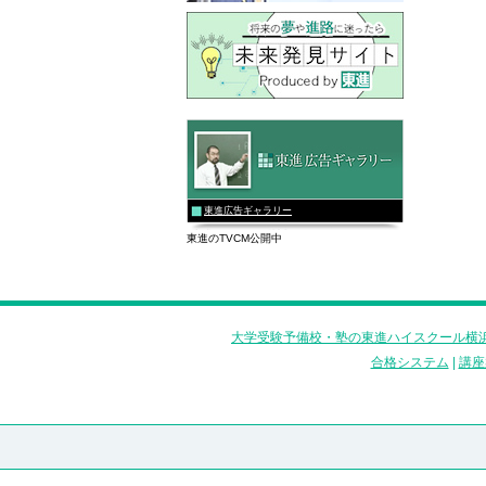
東進広告ギャラリー
東進のTVCM公開中
大学受験予備校・塾の東進ハイスクール横浜
合格システム
|
講座