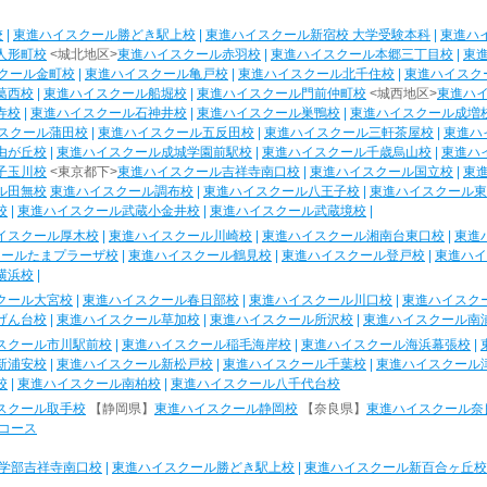
校
|
東進ハイスクール勝どき駅上校
|
東進ハイスクール新宿校 大学受験本科
|
東進ハ
人形町校
<城北地区>
東進ハイスクール赤羽校
|
東進ハイスクール本郷三丁目校
|
東
クール金町校
|
東進ハイスクール亀戸校
|
東進ハイスクール北千住校
|
東進ハイスク
葛西校
|
東進ハイスクール船堀校
|
東進ハイスクール門前仲町校
<城西地区>
東進ハ
寺校
|
東進ハイスクール石神井校
|
東進ハイスクール巣鴨校
|
東進ハイスクール成増
スクール蒲田校
|
東進ハイスクール五反田校
|
東進ハイスクール三軒茶屋校
|
東進ハ
由が丘校
|
東進ハイスクール成城学園前駅校
|
東進ハイスクール千歳烏山校
|
東進ハ
子玉川校
<東京都下>
東進ハイスクール吉祥寺南口校
|
東進ハイスクール国立校
|
東
ル田無校
東進ハイスクール調布校
|
東進ハイスクール八王子校
|
東進ハイスクール東
校
|
東進ハイスクール武蔵小金井校
|
東進ハイスクール武蔵境校
|
イスクール厚木校
|
東進ハイスクール川崎校
|
東進ハイスクール湘南台東口校
|
東進
クールたまプラーザ校
|
東進ハイスクール鶴見校
|
東進ハイスクール登戸校
|
東進ハイ
横浜校
|
クール大宮校
|
東進ハイスクール春日部校
|
東進ハイスクール川口校
|
東進ハイスク
げん台校
|
東進ハイスクール草加校
|
東進ハイスクール所沢校
|
東進ハイスクール南
スクール市川駅前校
|
東進ハイスクール稲毛海岸校
|
東進ハイスクール海浜幕張校
|
新浦安校
|
東進ハイスクール新松戸校
|
東進ハイスクール千葉校
|
東進ハイスクール
校
|
東進ハイスクール南柏校
|
東進ハイスクール八千代台校
スクール取手校
【静岡県】
東進ハイスクール静岡校
【奈良県】
東進ハイスクール奈
コース
学部吉祥寺南口校
|
東進ハイスクール勝どき駅上校
|
東進ハイスクール新百合ヶ丘校