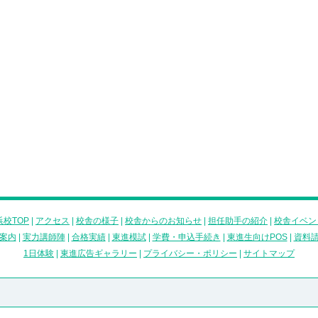
校TOP
|
アクセス
|
校舎の様子
|
校舎からのお知らせ
|
担任助手の紹介
|
校舎イベン
案内
|
実力講師陣
|
合格実績
|
東進模試
|
学費・申込手続き
|
東進生向けPOS
|
資料
1日体験
|
東進広告ギャラリー
|
プライバシー・ポリシー
|
サイトマップ