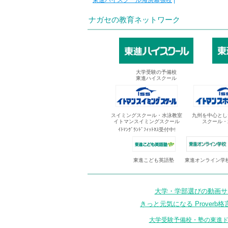
東進ハイスクール海浜幕張校
|
ナガセの教育ネットワーク
大学受験の予備校
東進ハイスクール
スイミングスクール・水泳教室
九州を中心とし
イトマンスイミングスクール
スクール・
ｲﾄﾏﾝｸﾞﾗﾝﾄﾞﾌｨｯﾄﾈｽ受付中!
東進オンライン学
東進こども英語塾
大学・学部選びの動画サイ
きっと元気になる Proverb格
大学受験予備校・塾の東進ド