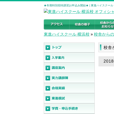
★冬期特別招待講習お申込み開始★ | 東進ハイスクール
東進ハイスクール 横浜校
»
校舎から
校舎
20