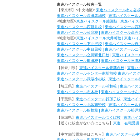
東進ハイスクール校舎一覧
【東京都】<中央地区>
東進ハイスクール市ヶ谷
東進ハイスクール高田馬場校
|
東進ハイスクール
<城東地区>
東進ハイスクール綾瀬校
|
東進ハイス
東進ハイスクール西新井校
|
東進ハイスクール西
東進ハイスクール荻窪校
|
東進ハイスクール高円
<城南地区>
東進ハイスクール大井町校
|
東進ハイ
東進ハイスクール下北沢校
|
東進ハイスクール自
東進ハイスクール中目黒校
|
東進ハイスクール二
東進ハイスクール立川駅北口校
|
東進ハイスクー
東進ハイスクール町田校
|
東進ハイスクール三鷹
【神奈川県】
東進ハイスクール青葉台校
|
東進ハ
東進ハイスクールセンター南駅前校
東進ハイス
東進ハイスクール武蔵小杉校
|
東進ハイスクール
【埼玉県】
東進ハイスクール浦和校
|
東進ハイス
東進ハイスクール志木校
|
東進ハイスクールせん
【千葉県】
東進ハイスクール我孫子校
|
東進ハイ
東進ハイスクール北習志野校
|
東進ハイスクール
東進ハイスクール船橋校
|
東進ハイスクール松戸
【茨城県】
東進ハイスクールつくば校
|
東進ハイ
【近くに校舎がない方はこちら】
東進 在宅受講
【中学部設置校舎はこちら】
東進ハイスクール中