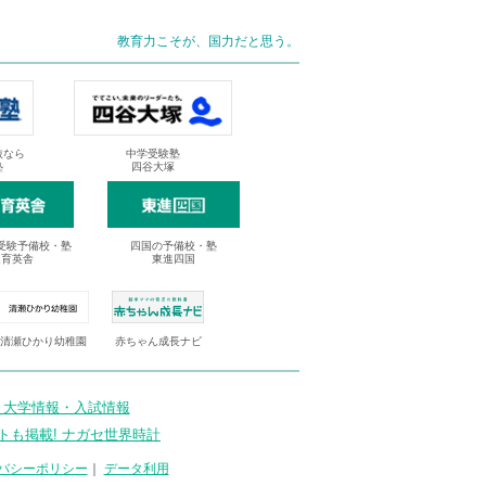
教育力こそが、国力だと思う。
抜なら
中学受験塾
塾
四谷大塚
受験予備校・塾
四国の予備校・塾
進育英舎
東進四国
清瀬ひかり幼稚園
赤ちゃん成長ナビ
 大学情報・入試情報
トも掲載! ナガセ世界時計
バシーポリシー
｜
データ利用