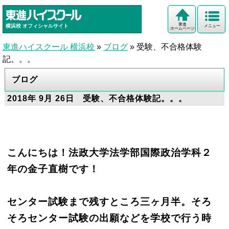
東進
横浜校
オフィシャルサイト
メニュー
ホームページ
東進ハイスクール 横浜校
»
ブログ
»
受験、不合格体験
記。。。
ブログ
2018年 9月 26日 受験、不合格体験記。。。
こんにちは！法政大学法学部国際政治学科２
年の金子直樹です！
センター試験まで残すところ三ヶ月半。そろ
そろセンター試験の出願などを学校で行う時