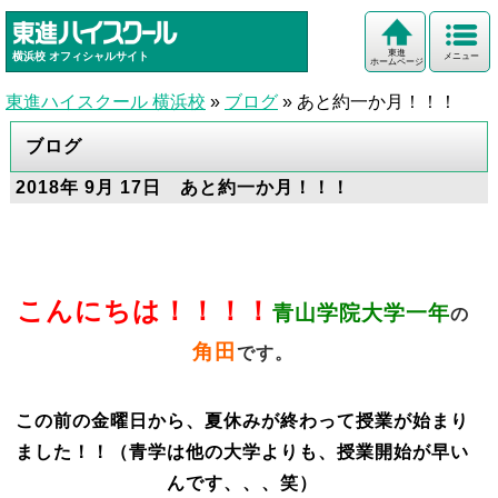
東進
横浜校
オフィシャルサイト
メニュー
ホームページ
東進ハイスクール 横浜校
»
ブログ
»
あと約一か月！！！
ブログ
2018年 9月 17日 あと約一か月！！！
こんにちは！！！！
青山学院大学一年
の
角田
です。
この前の金曜日から、夏休みが終わって授業が始まり
ました！！（青学は他の大学よりも、授業開始が早い
んです、、、笑）