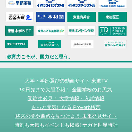
教育力こそが、国力だと思う。
大学・学部選びの動画サイト 東進TV
90日先まで大胆予報！ 全国学校のお天気
受験生必見！ 大学情報・入試情報
きっと元気になる Proverb格言
将来の夢や進路を見つけよう 未来発見サイト
時刻も天気もイベントも掲載! ナガセ世界時計